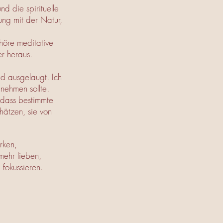
d die spirituelle
ung mit der Natur,
 höre meditative
er heraus.
nd ausgelaugt. Ich
nehmen sollte.
 dass bestimmte
hätzen, sie von
rken,
mehr lieben,
 fokussieren.