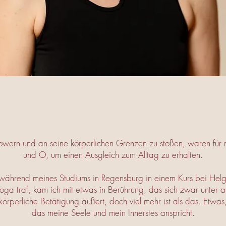
owern und an seine körperlichen Grenzen zu stoßen, waren für
und O, um einen Ausgleich zum Alltag zu erhalten.
 während meines Studiums in Regensburg in einem Kurs bei He
Yoga traf, kam ich mit etwas in Berührung, das sich zwar unter
körperliche Betätigung äußert, doch viel mehr ist als das. Etwas
das meine Seele und mein Innerstes anspricht.