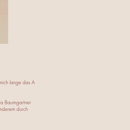
 mich lange das A
lga Baumgartner
 anderem durch
,