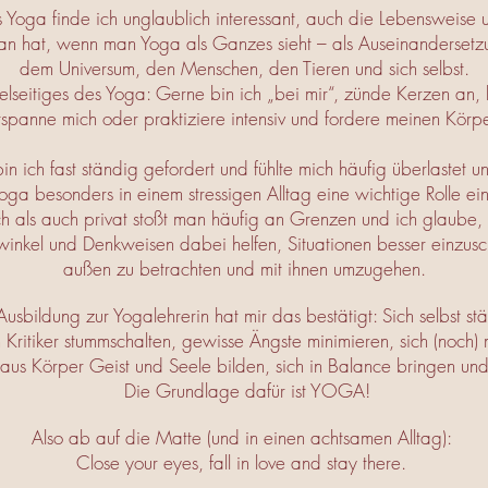
s Yoga finde ich unglaublich interessant, auch die Lebensweise un
man hat, wenn man Yoga als Ganzes sieht – als Auseinandersetz
dem Universum, den Menschen, den Tieren und sich selbst.
ielseitiges des Yoga: Gerne bin ich „bei mir“, zünde Kerzen an,
tspanne mich oder praktiziere intensiv und fordere meinen Körp
in ich fast ständig gefordert und fühlte mich häufig überlastet u
oga besonders in einem stressigen Alltag eine wichtige Rolle ein
ch als auch privat stoßt man häufig an Grenzen und ich glaube,
winkel und Denkweisen dabei helfen, Situationen besser einzusc
außen zu betrachten und mit ihnen umzugehen.
Ausbildung zur Yogalehrerin hat mir das bestätigt: Sich selbst stä
 Kritiker stummschalten, gewisse Ängste minimieren, sich (noch) 
 aus Körper Geist und Seele bilden, sich in Balance bringen und
Die Grundlage dafür ist YOGA!
Also ab auf die Matte (und in einen achtsamen Alltag):
Close your eyes, fall in love and stay there.