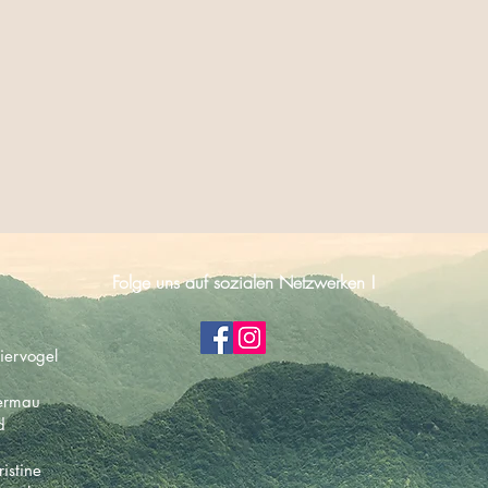
Folge uns auf sozialen Netzwerken !
iervogel
hermau
d
istine