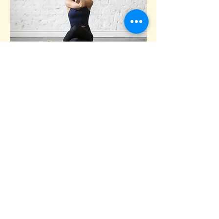
Folge uns auf sozialen Netzwerken !
Inhaber
Sarah Bauer & Christine Ziervogel
Gutsweg 1
84130 Dingolfing / Schermau
Bayern Deutschland
Jetzt anrufen:
Tel:
0173/6924432
Christine
Tel:
0151/54748385
Sarah