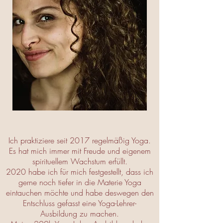
Ich praktiziere seit 2017 regelmäßig Yoga.
Es hat mich immer mit Freude und eigenem
spirituellem Wachstum erfüllt.
2020 habe ich für mich festgestellt, dass ich
gerne noch tiefer in die Materie Yoga
eintauchen möchte und habe deswegen den
Entschluss gefasst eine Yoga-Lehrer-
Ausbildung zu machen.