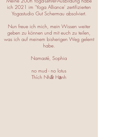
Meine 200h Yoga-Lehrer-Ausbildung habe
ich 2021 im 'Yoga Alliance' zertifizierten
Yogastudio Gut Schermau absolviert.
Nun freue ich mich, mein Wissen weiter
geben zu können und mit euch zu teilen,
was ich auf meinem bisherigen Weg gelernt
habe.
Namasté, Sophia
no mud - no lotus
Thích Nhất Hạnh